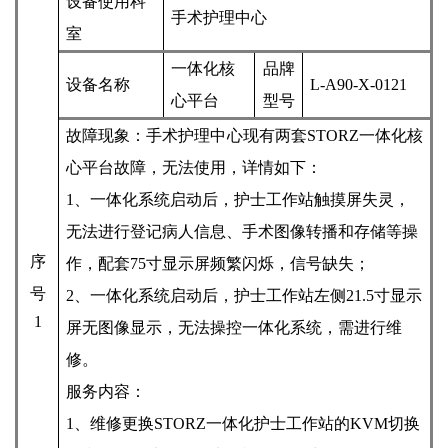
设备使用科
手术护理中心
室
一体化
核
品牌
设备名称
L-A90-X-01
21
心平台
型号
故障现象：
手术护理中心现有两套
STORZ一体化核
心平台
故障，无法使用，详情如下：
1、
一体化系统启动后，护士工作站触摸屏
失灵
，
无法进行登记病人信息、手术图像转播和存储等操
序
作，配套
75寸显示屏频繁闪烁，信号缺失；
号
2、
一体化系统启动后，护士工作站左侧
21.5寸显示
1
屏无图像显示，无法操控一体化系统
，
需进行维
修。
服务内容：
1、
维修更换
STORZ一体化护士工作站
的
KVM切换