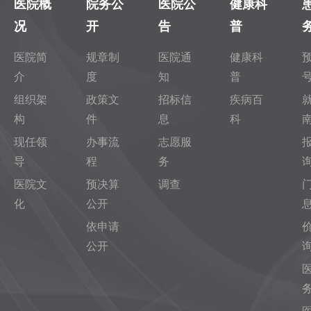
医院概
院务公
医院公
健康科
况
开
告
普
医院简
规章制
医院通
健康科
介
度
知
普
组织架
政策文
招标信
疾病百
构
件
息
科
现任领
办事流
志愿服
导
程
务
医院文
预决算
调查
化
公开
依申请
公开