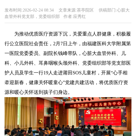
发布时间:
2026-02-24 08:34
文章来源:
茶亭院区
供稿部门:
心脏大
血管外科党支部，党委组织部
作者:
应秀红
为推动优质医疗资源下沉，关爱重点人群健康，积极履
行公立医院社会责任，2月7日上午，由福建医科大学附属第
一医院党委委员、副院长钱峰带队，心脏大血管外科、儿
科、小儿外科、耳鼻咽喉头颈外科、党委组织部等党支部医
护人员及学生一行19人走进莆田SOS儿童村，开展“心手相
牵迎新春，健康关怀暖童心”党建共建活动，将优质医疗资
源和暖心关怀送到孩子们身边。