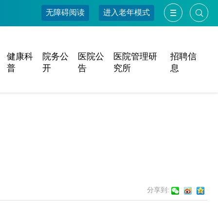
无障碍阅读
进入老年模式
健康科
院务公
医院公
医院管理研
招聘信
普
开
告
究所
息
分享到: