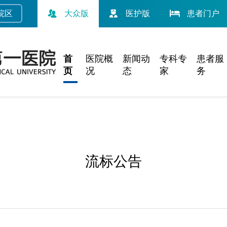
院
区
大众版
医护版
患者门户
首
医院概
新闻动
专科专
患者服
页
况
态
家
务
流标公告