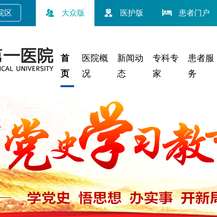
院
区
大众版
医护版
患者门户
首
医院概
新闻动
专科专
患者服
页
况
态
家
务