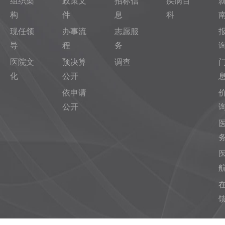
组织架
政策文
招标信
疾病百
构
件
息
科
现任领
办事流
志愿服
导
程
务
医院文
预决算
调查
化
公开
依申请
公开