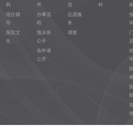
构
件
息
科
现任领
办事流
志愿服
导
程
务
医院文
预决算
调查
化
公开
依申请
公开