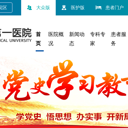
院
区
大众版
医护版
患者门户
首
医院概
新闻动
专科专
患者服
页
况
态
家
务