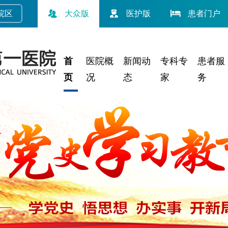
院
区
大众版
医护版
患者门户
首
医院概
新闻动
专科专
患者服
页
况
态
家
务