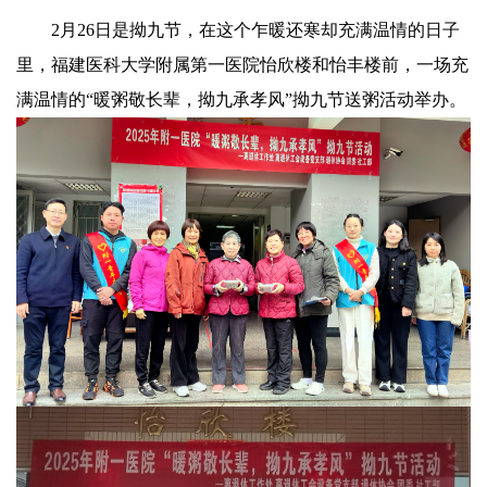
2月26日是拗九节，在这个乍暖还寒却充满温情的日子
里，福建医科大学附属第一医院怡欣楼和怡丰楼前，一场充
满温情的“暖粥敬长辈，拗九承孝风”拗九节送粥活动举办。