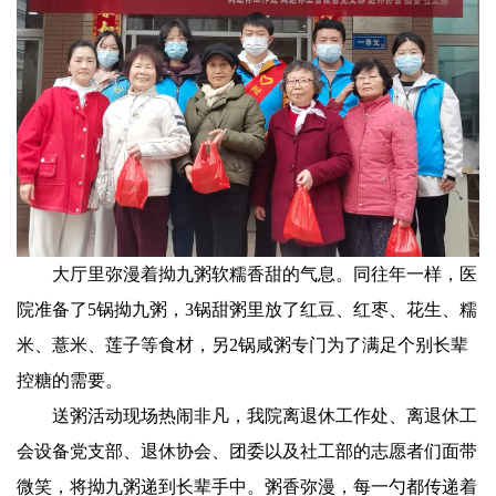
大厅里弥漫着拗九粥软糯香甜的气息。同往年一样，医
院准备了5锅拗九粥，3锅甜粥里放了红豆、红枣、花生、糯
米、薏米、莲子等食材，另2锅咸粥专门为了满足个别长辈
控糖的需要。
送粥活动现场热闹非凡，我院离退休工作处、离退休工
会设备党支部、退休协会、团委以及社工部的志愿者们面带
微笑，将拗九粥递到长辈手中。粥香弥漫，每一勺都传递着