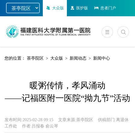
大众版
医护版
患者门户
您的位置：
茶亭院区
>
大众版
>
新闻动态
>
新闻中心
暖粥传情，孝风涌动
——记福医附一医院“拗九节”活动
发布时间:
2025-02-28 09:15
文章来源:
茶亭院区
供稿部门:
离退休
工作处
作者:
吕报春 俞云琴