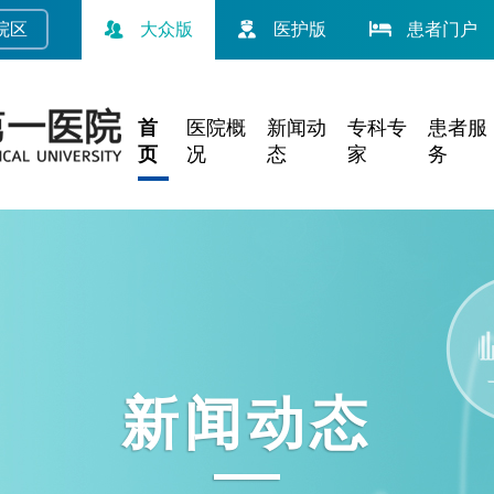
院
区
大众版
医护版
患者门户
首
医院概
新闻动
专科专
患者服
页
况
态
家
务
新闻动态