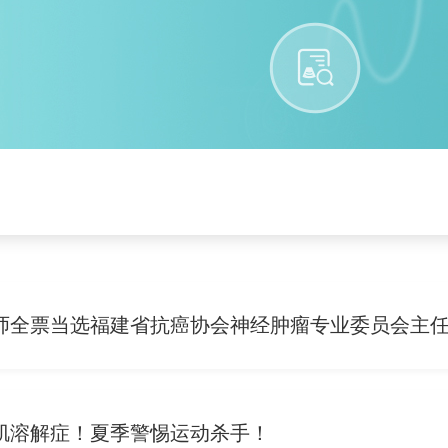
师全票当选福建省抗癌协会神经肿瘤专业委员会主
肌溶解症！夏季警惕运动杀手！