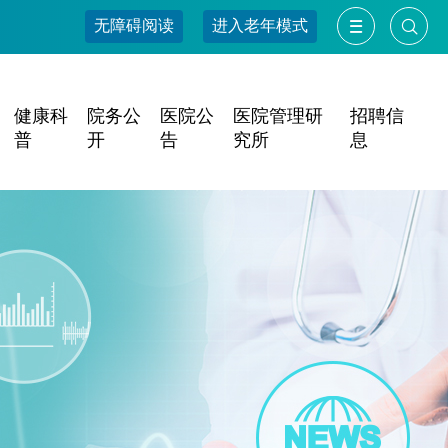
无障碍阅读
进入老年模式
健康科
院务公
医院公
医院管理研
招聘信
普
开
告
究所
息