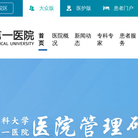
院
区
大众版
医护版
患者门户
首
医院概
新闻动
专科专
患者服
页
况
态
家
务