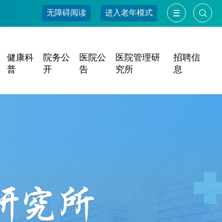
无障碍阅读
进入老年模式
健康科
院务公
医院公
医院管理研
招聘信
普
开
告
究所
息