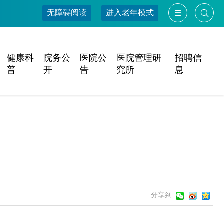
无障碍阅读
进入老年模式
健康科
院务公
医院公
医院管理研
招聘信
普
开
告
究所
息
分享到: