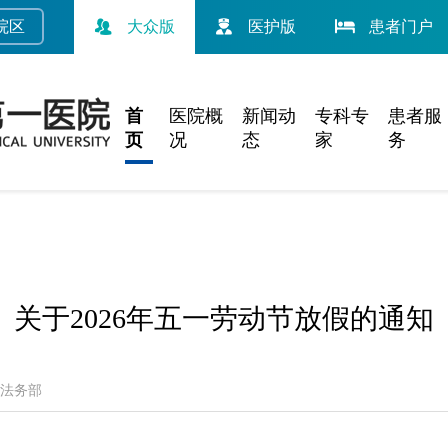
院
区
大众版
医护版
患者门户
首
医院概
新闻动
专科专
患者服
页
况
态
家
务
关于2026年五一劳动节放假的通知
法务部