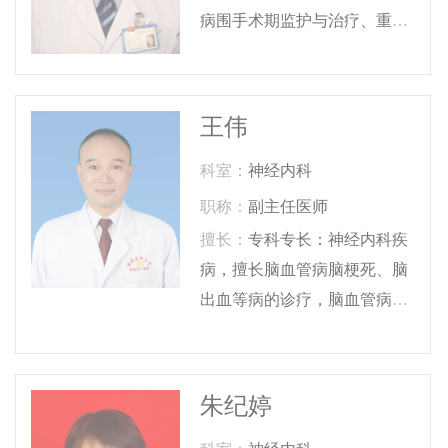
病围手术期监护与治疗、重症
肌无力、头面部肌张力障碍
（面肌痉挛、眼睑痉挛）
王伟
科室：
神经内科
职称：
副主任医师
擅长：
专科专长：神经内科疾
病，擅长脑血管病脑梗死、脑
出血等病的诊疗，脑血管病介
入治疗的评估，认知障碍、记
忆减退、头痛、头晕等
朱纪婷