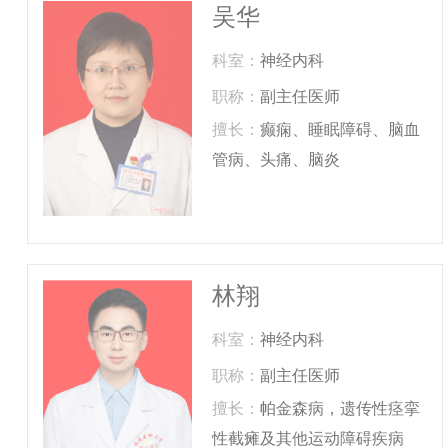
吴华
科室：
神经内科
职称：
副主任医师
擅长：
癫痫、睡眠障碍、脑血
管病、头痛、脑炎
林翔
科室：
神经内科
职称：
副主任医师
擅长：
帕金森病，遗传性痉挛
性截瘫及其他运动障碍疾病