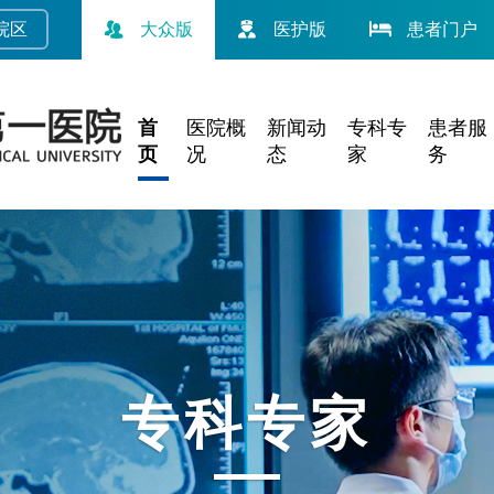
院
区
大众版
医护版
患者门户
首
医院概
新闻动
专科专
患者服
页
况
态
家
务
专科专家