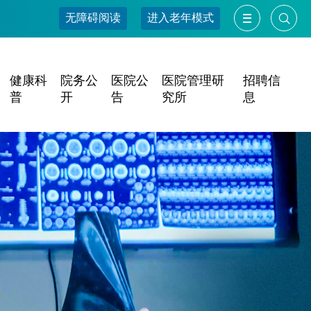
无障碍阅读
进入老年模式
健康科
院务公
医院公
医院管理研
招聘信
普
开
告
究所
息