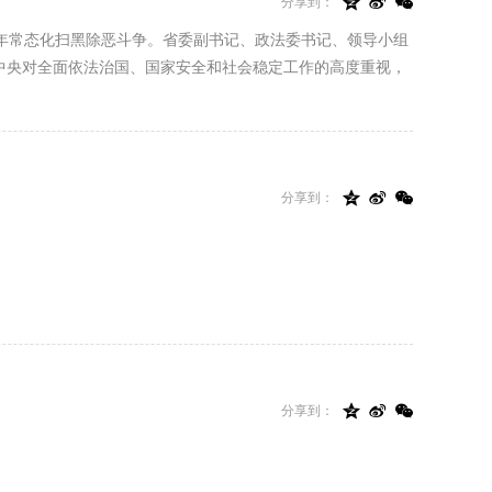



分享到：
3年常态化扫黑除恶斗争。省委副书记、政法委书记、领导小组
中央对全面依法治国、国家安全和社会稳定工作的高度重视，



分享到：



分享到：