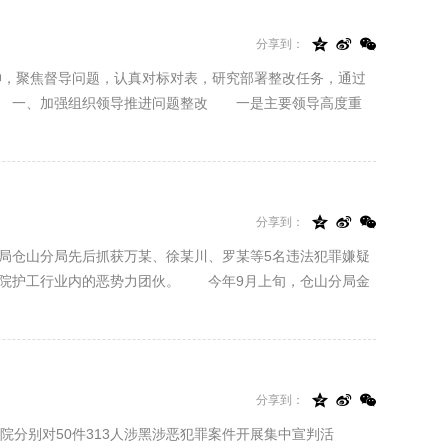



分享到：
，聚焦督导问题，认真对标对表，研究部署整改任务，通过
。 一、加强组织领导推进问题整改 一是主要领导高度重



分享到：
安局仓山分局先后抓获万某、徐某川、罗某等5名违法犯罪嫌疑
医院护工行业内的恶势力团伙。 今年9月上旬，仓山分局金



分享到：
层法院分别对50件313人涉黑涉恶犯罪案件开展集中宣判活