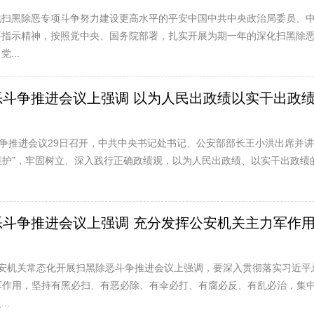
化扫黑除恶专项斗争努力建设更高水平的平安中国中共中央政治局委员、
要指示精神，按照党中央、国务院部署，扎实开展为期一年的深化扫黑除
...
争推进会议上强调 以为人民出政绩以实干出政绩的使
斗争推进会议29日召开，中共中央书记处书记、公安部部长王小洪出席并
个维护”，牢固树立、深入践行正确政绩观，以为人民出政绩、以实干出政
争推进会议上强调 充分发挥公安机关主力军作用 推
安机关常态化开展扫黑除恶斗争推进会议上强调，要深入贯彻落实习近平
力军作用，坚持有黑必扫、有恶必除、有伞必打、有腐必反、有乱必治，集
..