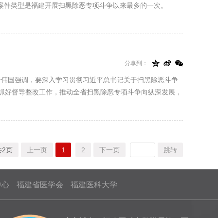
人数和案件类型是福建开展扫黑除恶专项斗争以来最多的一次。



分享到：
组长于伟国强调，要深入学习贯彻习近平总书记关于扫黑除恶斗争
抓好督导整改工作，推动全省扫黑除恶专项斗争向纵深发展，
共2页
上一页
1
2
下一页
跳转
中心
福建省医学会
福建医科大学