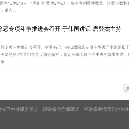
案件41件249人，“保护伞”案件2件2人。集中宣判案件数量、涉案
重点...
除恶专项斗争推进会召开 于伟国讲话 唐登杰主持
省深化扫黑除恶专项斗争推进会召开。省委书记、省扫黑除恶专项斗争领导小组
扫黑除恶第4督导组督导反馈会精神，坚定不移地按照党中央的部署要求，
...
建省卫生健康委员会
福建省医疗保障局
福建省疾病预防控制