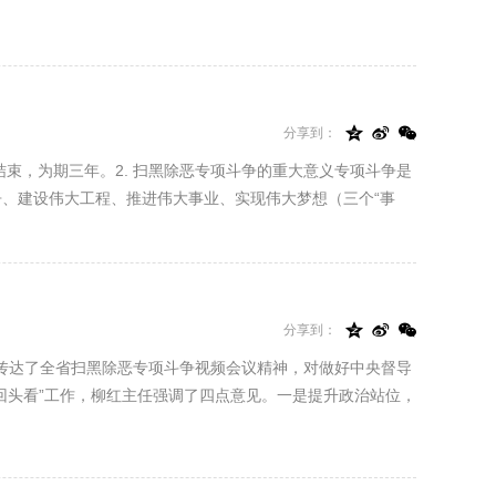



分享到：
结束，为期三年。2. 扫黑除恶专项斗争的重大意义专项斗争是
、建设伟大工程、推进伟大事业、实现伟大梦想（三个“事



分享到：
传达了全省扫黑除恶专项斗争视频会议精神，对做好中央督导
回头看”工作，柳红主任强调了四点意见。一是提升政治站位，