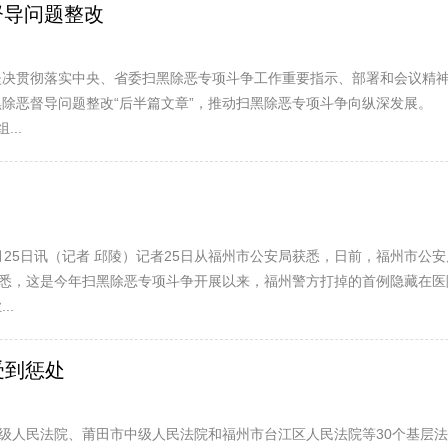
督导问题整改
决贯彻落实中央、省委扫黑除恶专项斗争工作重要指示、部署和会议精神
黑除恶督导问题整改“后半篇文章”，推动扫黑除恶专项斗争向纵深发展
..
25日讯（记者 邱陵）记者25日从福州市公安局获悉，日前，福州市公
据悉，这是今年扫黑除恶专项斗争开展以来，福州警方打掉的首例隐藏在
..
受到惩处
日，泉州市中级人民法院、莆田市中级人民法院和福州市台江区人民法院等30个基