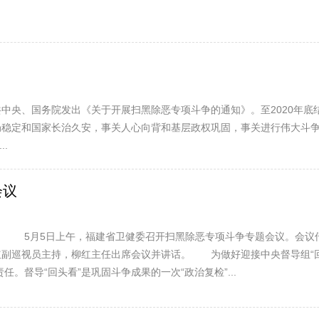
中共中央、国务院发出《关于开展扫黑除恶专项斗争的通知》。至2020年底
稳定和国家长治久安，事关人心向背和基层政权巩固，事关进行伟大斗争
.
会议
） 5月5日上午，福建省卫健委召开扫黑除恶专项斗争专题会议。会议
闽红副巡视员主持，柳红主任出席会议并讲话。 为做好迎接中央督导组“
。督导“回头看”是巩固斗争成果的一次“政治复检”...