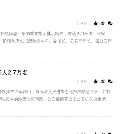



分享到：
展扫黑除恶斗争的重要指示批示精神，传达学习全国、公安
下一阶段常态化扫黑除恶斗争。副省长、公安厅厅长、省公安厅
人2.7万名



分享到：
分发挥主力军作用，持续深入推进常态化扫黑除恶斗争，共打
会影响恶劣的涉黑涉恶问题，公安部部署全国公安机关出重拳、