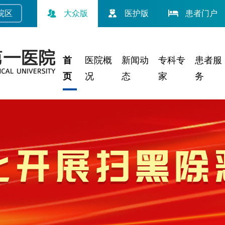
院
区
大众版
医护版
患者门户
首
医院概
新闻动
专科专
患者服
页
况
态
家
务