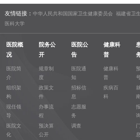
友情链接：
中华人民共和国国家卫生健康委员会
福建省卫
医科大学
医院概
院务公
医院公
健康科
况
开
告
普
医院简
规章制
医院通
健康科
介
度
知
普
组织架
政策文
招标信
疾病百
构
件
息
科
现任领
办事流
志愿服
导
程
务
医院文
预决算
调查
化
公开