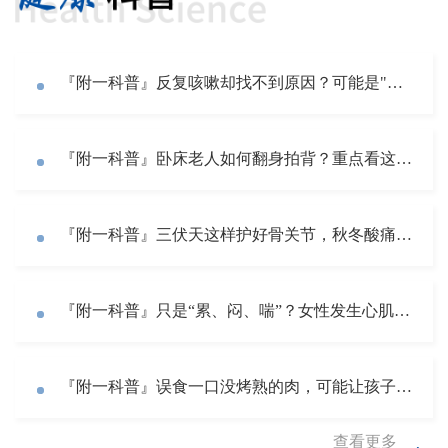
『附一科普』反复咳嗽却找不到原因？可能是"反流性咳嗽"在作怪！
『附一科普』卧床老人如何翻身拍背？重点看这几个动作细节
『附一科普』三伏天这样护好骨关节，秋冬酸痛少发作！
『附一科普』只是“累、闷、喘”？女性发生心肌梗死，为何总不说“疼”？
『附一科普』误食一口没烤熟的肉，可能让孩子进ICU！认识溶血尿毒症综合征
查看更多