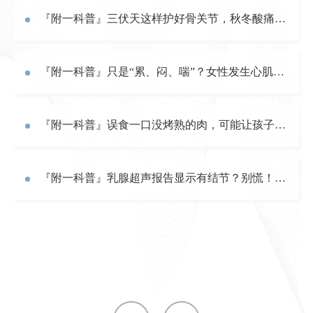
『附一科普』三伏天这样护好骨关节，秋冬酸痛少发作！
『附一科普』只是“累、闷、喘”？女性发生心肌梗死，为何总不说“疼”？
『附一科普』误食一口没烤熟的肉，可能让孩子进ICU！认识溶血尿毒症综合征
『附一科普』乳腺超声报告显示有结节？别慌！专家教你看懂乳腺结节分类及应对方案