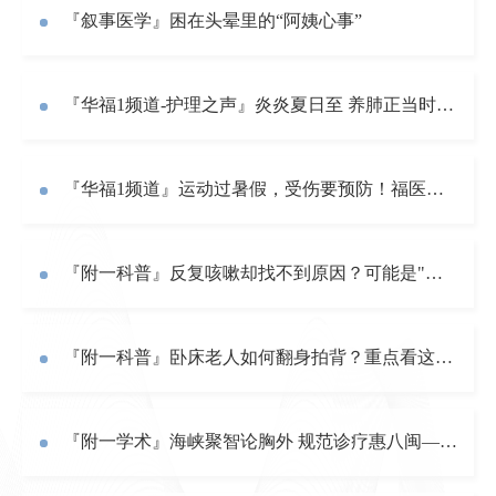
『叙事医学』困在头晕里的“阿姨心事”
『华福1频道-护理之声』炎炎夏日至 养肺正当时——慢阻肺夏季养护要点
『华福1频道』运动过暑假，受伤要预防！福医附一专家为您带来青少年运动损伤防护全攻略
『附一科普』反复咳嗽却找不到原因？可能是"反流性咳嗽"在作怪！
『附一科普』卧床老人如何翻身拍背？重点看这几个动作细节
『附一学术』海峡聚智论胸外 规范诊疗惠八闽——2026海峡两岸重症肌无力领域学术交流会（福建站）举办