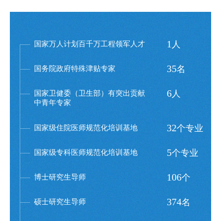
1
人
国家万人计划百千万工程领军人才
35
名
国务院政府特殊津贴专家
6
人
国家卫健委（卫生部）有突出贡献
中青年专家
32
个专业
国家级住院医师规范化培训基地
5
个专业
国家级专科医师规范化培训基地
106
个
博士研究生导师
374
名
硕士研究生导师