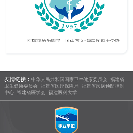
医院院徽为圆形，以中英文“福建医科大学附
属第一医院”、“ The First Affiliated Hospital of
Fujian Medical University ”、缩写字母FY、福建地
图、蛇杖、橄榄枝及1937等主元素构成，体现以
友情链接：
下含义：
中华人民共和国国家卫生健康委员会
福建省
卫生健康委员会
福建省医疗保障局
福建省疾病预防控制
（1）整个标志点明了医院名称、突出医院悠
中心
福建省医学会
福建医科大学
久历史——建院时间为1937年。
（2）FY既是医院院名缩写，又形似白鸽；
上方的蛇杖，点明医疗卫生行业特征；更如附一
人的一双手，守护人民的健康，托起生命的希