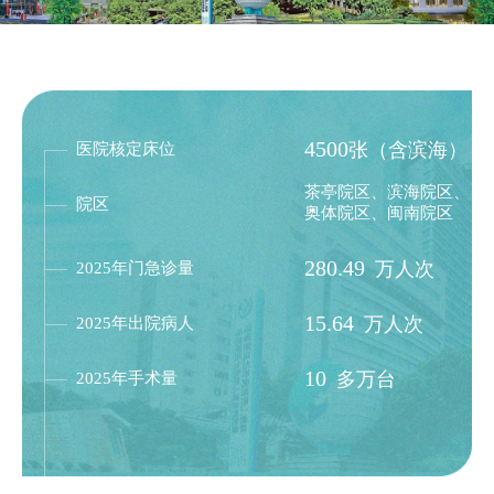
4500
张（含滨海）
医院核定床位
茶亭院区、滨海院区、
院区
奥体院区、闽南院区
280.49
万人次
2025年门急诊量
15.64
万人次
2025年出院病人
10
多
万台
2025年手术量